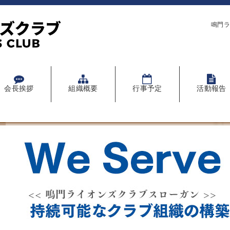
鳴門ラ
会長挨拶
組織概要
行事予定
活動報告