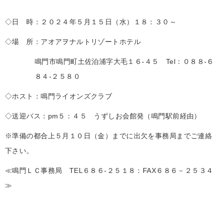
◇日 時：２０２４年５月１５日（水）１８：３０～
◇場 所：アオアヲナルトリゾートホテル
鳴門市鳴門町土佐泊浦字大毛１６-４５ Tel：０８８-６
８４-２５８０
◇ホスト：鳴門ライオンズクラブ
◇送迎バス：pm５：４５ うずしお会館発（鳴門駅前経由）
※準備の都合上５月１０日（金）までに出欠を事務局までご連絡
下さい。
≪鳴門ＬＣ事務局 TEL６８６-２５１８：FAX６８６－２５３４
≫