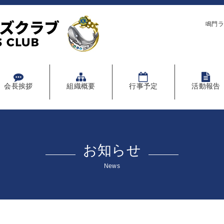
鳴門ラ
会長挨拶
組織概要
行事予定
活動報告
お知らせ
News