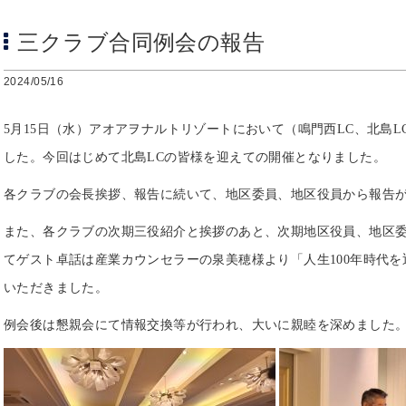
三クラブ合同例会の報告
2024/05/16
5
月
15
日（水）
アオアヲナルトリゾートにおいて（鳴門西
LC
、北島
L
した。今回はじめて北島
LC
の皆様を迎えての開催となりました。
各クラブの会長挨拶、報告に続いて、地区委員、地区役員から報告
また、各クラブの次期三役紹介と挨拶のあと、次期地区役員、地区
てゲスト卓話は産業カウンセラーの泉美穂様より「人生
100
年時代を
いただきました。
例会後は懇親会にて情報交換等が行われ、大いに親睦を深めました